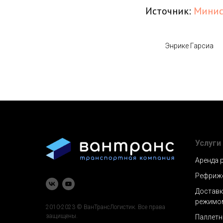
Источник:
Минис
Энрике Гарсиа
Услуги
Аренда 
Рефриже
Доставк
режимо
2010-2023 © ВанТрансЛогистик. Все права
защищены.
Паллетн