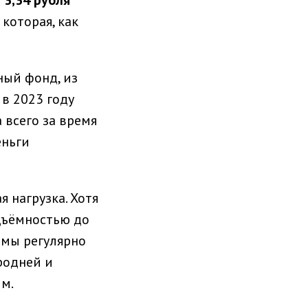
 3,34 рубля
которая, как
ный фонд, из
в 2023 году
 всего за время
еньги
 нагрузка. Хотя
дъёмностью до
 мы регулярно
родней и
м.