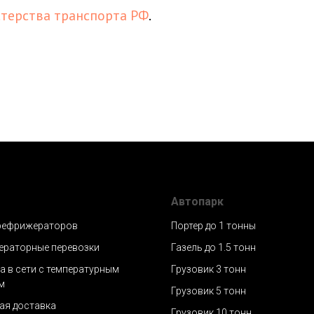
терства транспорта РФ
.
Автопарк
рефрижераторов
Портер до 1 тонны
раторные перевозки
Газель до 1.5 тонн
а в сети с температурным
Грузовик 3 тонн
м
Грузовик 5 тонн
ая доставка
Грузовик 10 тонн