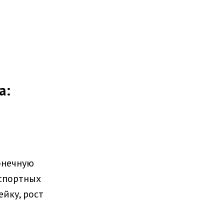
а:
онечную
нспортных
йку, рост