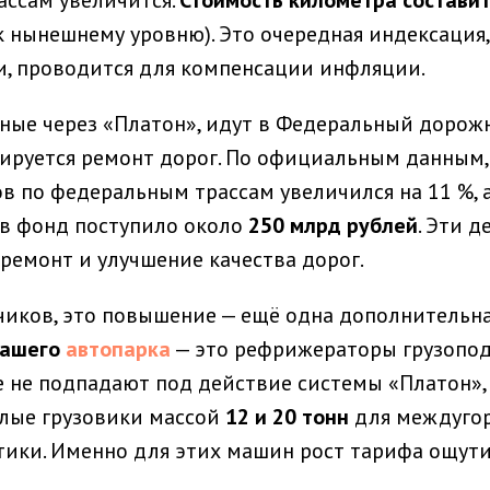
ссам увеличится.
Стоимость километра составит
к нынешнему уровню). Это очередная индексация, 
и, проводится для компенсации инфляции.
нные через «Платон», идут в Федеральный дорож
ируется ремонт дорог. По официальным данным, 
в по федеральным трассам увеличился на 11 %, а
в фонд поступило около
250 млрд рублей
. Эти д
 ремонт и улучшение качества дорог.
чиков, это повышение — ещё одна дополнительная
нашего
автопарка
— это рефрижераторы грузопо
ые не подпадают под действие системы «Платон»,
лые грузовики массой
12 и 20 тонн
для междуго
тики. Именно для этих машин рост тарифа ощути