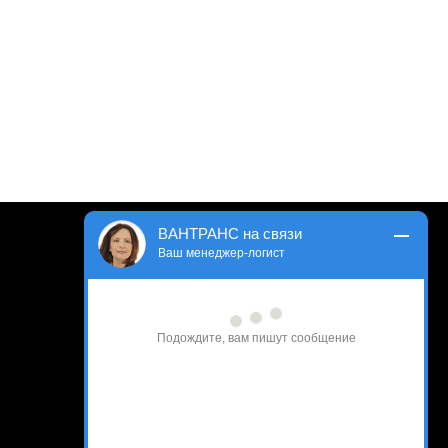
ВАНТРАНС на связи
Ваш менеджер-логист
Вакансии и Соцсети
Вконтакте
Подождите, вам пишут сообщение
Канал на
Youtube
Мы на
Headhunter